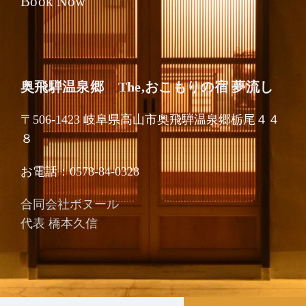
Book Now
奥飛騨温泉郷 The,おこもりの宿 夢流し
〒506-1423 岐阜県高山市奥飛騨温泉郷栃尾４４
８
お電話：0578-84-0328
合同会社ボヌール
代表
橋本久信