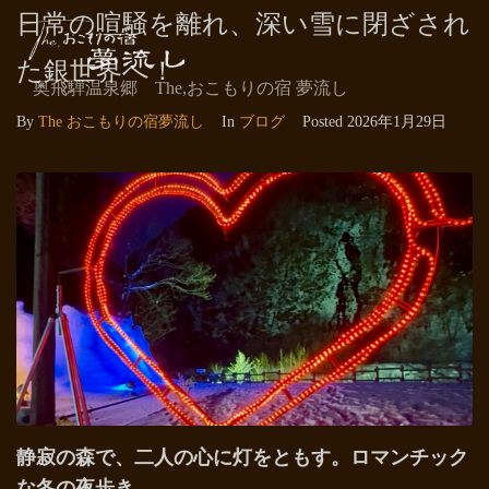
日常の喧騒を離れ、深い雪に閉ざされ
た銀世界へ！
奥飛騨温泉郷 The,おこもりの宿 夢流し
By
The おこもりの宿夢流し
In
ブログ
Posted
2026年1月29日
静寂の森で、二人の心に灯をともす。ロマンチック
な冬の夜歩き。