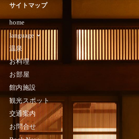
サイトマップ
home
language
温泉
お料理
お部屋
館内施設
観光スポット
交通案内
お問合せ