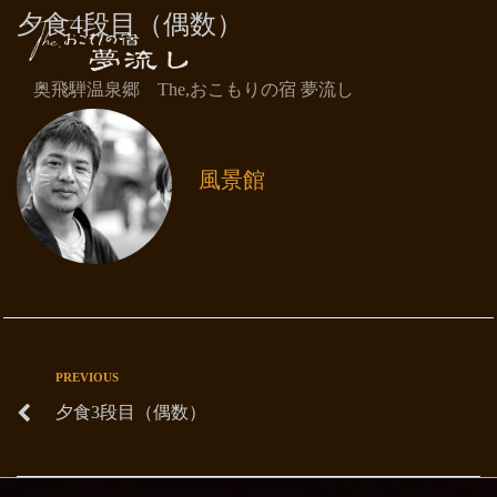
夕食4段目（偶数）
奥飛騨温泉郷 The,おこもりの宿 夢流し
風景館
PREVIOUS
夕食3段目（偶数）