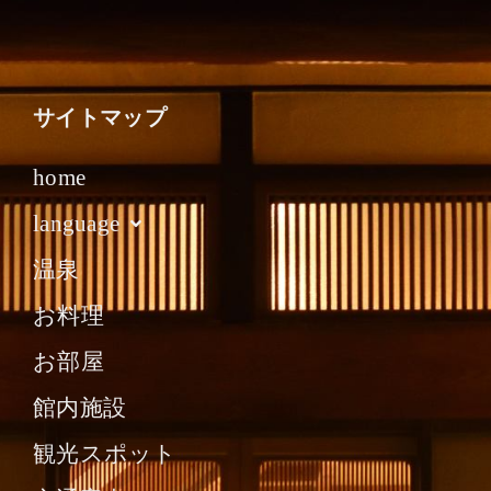
サイトマップ
home
language
温泉
お料理
お部屋
館内施設
観光スポット