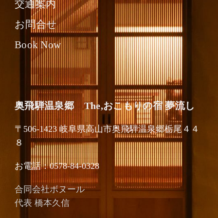
交通案内
お問合せ
Book Now
奥飛騨温泉郷 The,おこもりの宿 夢流し
〒506-1423 岐阜県高山市奥飛騨温泉郷栃尾４４
８
お電話：0578-84-0328
合同会社ボヌール
代表
橋本久信